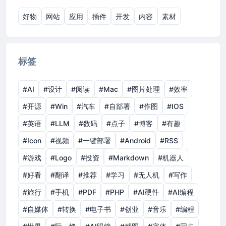
好物
网站
应用
插件
开发
内容
素材
标签
#AI
#设计
#阅读
#Mac
#图片处理
#效率
#开源
#Win
#汽车
#自部署
#作图
#IOS
#英语
#LLM
#数码
#点子
#博客
#有趣
#Icon
#视频
#一键部署
#Android
#RSS
#游戏
#Logo
#投资
#Markdown
#机器人
#好看
#翻译
#推荐
#学习
#无人机
#写作
#旅行
#手机
#PDF
#PHP
#AI硬件
#AI编程
#自媒体
#转换
#电子书
#创业
#音乐
#编程