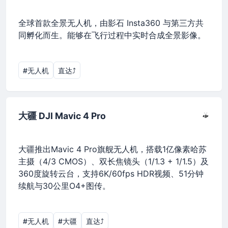
全球首款全景无人机，由影石 Insta360 与第三方共
同孵化而生。能够在飞行过程中实时合成全景影像。
#无人机
直达⤴︎
大疆 DJI Mavic 4 Pro
大疆推出Mavic 4 Pro旗舰无人机，搭载1亿像素哈苏
主摄（4/3 CMOS）、双长焦镜头（1/1.3 + 1/1.5）及
360度旋转云台，支持6K/60fps HDR视频、51分钟
续航与30公里O4+图传。
#无人机
#大疆
直达⤴︎