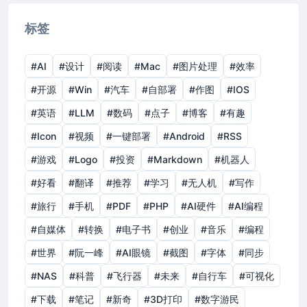
标签
#AI
#设计
#阅读
#Mac
#图片处理
#效率
#开源
#Win
#汽车
#自部署
#作图
#IOS
#英语
#LLM
#数码
#点子
#博客
#有趣
#Icon
#视频
#一键部署
#Android
#RSS
#游戏
#Logo
#投资
#Markdown
#机器人
#好看
#翻译
#推荐
#学习
#无人机
#写作
#旅行
#手机
#PDF
#PHP
#AI硬件
#AI编程
#自媒体
#转换
#电子书
#创业
#音乐
#编程
#世界
#阮一峰
#AI眼镜
#截图
#字体
#同步
#NAS
#科普
#飞行器
#未来
#自行车
#可视化
#下载
#笔记
#新奇
#3D打印
#数字游民