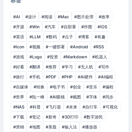
标签
#AI
#设计
#阅读
#Mac
#图片处理
#效率
#开源
#Win
#汽车
#自部署
#作图
#IOS
#英语
#LLM
#数码
#点子
#博客
#有趣
#Icon
#视频
#一键部署
#Android
#RSS
#游戏
#Logo
#投资
#Markdown
#机器人
#好看
#翻译
#推荐
#学习
#无人机
#写作
#旅行
#手机
#PDF
#PHP
#AI硬件
#AI编程
#自媒体
#转换
#电子书
#创业
#音乐
#编程
#世界
#阮一峰
#AI眼镜
#截图
#字体
#同步
#NAS
#科普
#飞行器
#未来
#自行车
#可视化
#下载
#笔记
#新奇
#3D打印
#数字游民
#营销
#地图
#美股
#输入法
#播放器