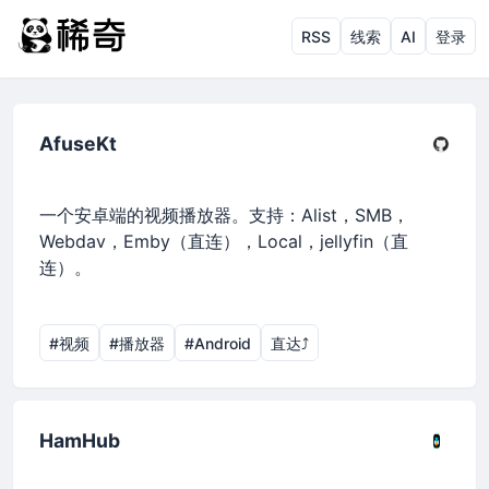
RSS
线索
AI
登录
AfuseKt
一个安卓端的视频播放器。支持：Alist，SMB，
Webdav，Emby（直连），Local，jellyfin（直
连）。
#视频
#播放器
#Android
直达⤴︎
HamHub