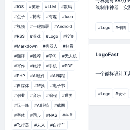
号称拥有100万
#IOS
#英语
#LLM
#数码
线制作神器，实
#点子
#博客
#有趣
#Icon
#视频
#一键部署
#Android
#Logo
#作图
#RSS
#游戏
#Logo
#投资
#Markdown
#机器人
#好看
LogoFast
#翻译
#推荐
#学习
#无人机
#写作
#旅行
#手机
#PDF
一个徽标设计工
#PHP
#AI硬件
#AI编程
#自媒体
#转换
#电子书
#Logo
#设计
#创业
#音乐
#编程
#世界
#阮一峰
#AI眼镜
#截图
#字体
#同步
#NAS
#科普
#飞行器
#未来
#自行车