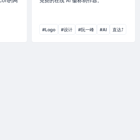
con的网
免费的在线 AI 徽标制作器。
#Logo
#设计
#阮一峰
#AI
直达⤴︎