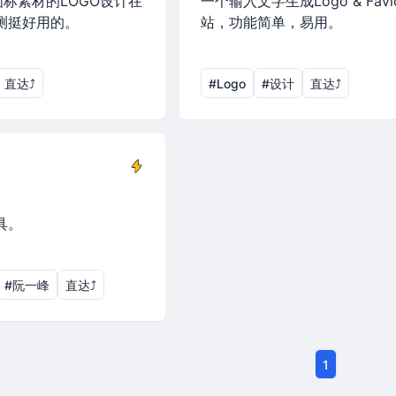
图标素材的LOGO设计在
一个输入文字生成Logo & Favi
测挺好用的。
站，功能简单，易用。
直达⤴︎
#Logo
#设计
直达⤴︎
具。
#阮一峰
直达⤴︎
1