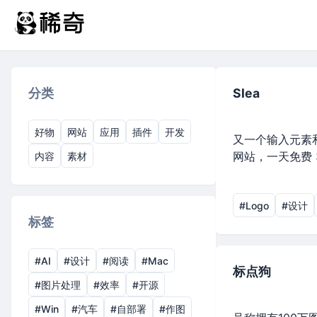
分类
Slea
好物
网站
应用
插件
开发
又一个输入元素和
网站，一天免费 
内容
素材
#Logo
#设计
标签
#AI
#设计
#阅读
#Mac
标点狗
#图片处理
#效率
#开源
#Win
#汽车
#自部署
#作图