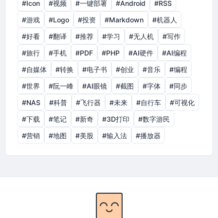
#Icon
#视频
#一键部署
#Android
#RSS
#游戏
#Logo
#投资
#Markdown
#机器人
#好看
#翻译
#推荐
#学习
#无人机
#写作
#旅行
#手机
#PDF
#PHP
#AI硬件
#AI编程
#自媒体
#转换
#电子书
#创业
#音乐
#编程
#世界
#阮一峰
#AI眼镜
#截图
#字体
#同步
#NAS
#科普
#飞行器
#未来
#自行车
#可视化
#下载
#笔记
#新奇
#3D打印
#数字游民
#营销
#地图
#美股
#输入法
#播放器