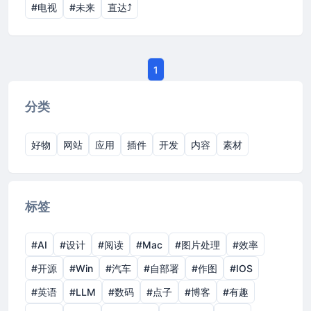
#电视
#未来
直达⤴︎
1
分类
好物
网站
应用
插件
开发
内容
素材
标签
#AI
#设计
#阅读
#Mac
#图片处理
#效率
#开源
#Win
#汽车
#自部署
#作图
#IOS
#英语
#LLM
#数码
#点子
#博客
#有趣