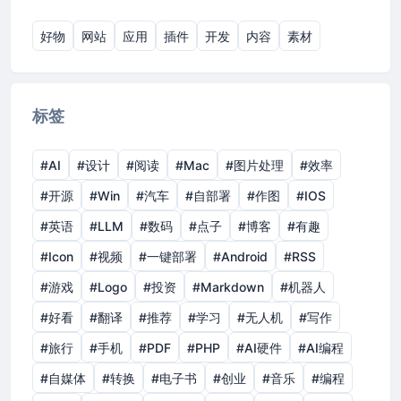
好物
网站
应用
插件
开发
内容
素材
标签
#AI
#设计
#阅读
#Mac
#图片处理
#效率
#开源
#Win
#汽车
#自部署
#作图
#IOS
#英语
#LLM
#数码
#点子
#博客
#有趣
#Icon
#视频
#一键部署
#Android
#RSS
#游戏
#Logo
#投资
#Markdown
#机器人
#好看
#翻译
#推荐
#学习
#无人机
#写作
#旅行
#手机
#PDF
#PHP
#AI硬件
#AI编程
#自媒体
#转换
#电子书
#创业
#音乐
#编程