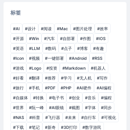
标签
#AI
#设计
#阅读
#Mac
#图片处理
#效率
#开源
#Win
#汽车
#自部署
#作图
#IOS
#英语
#LLM
#数码
#点子
#博客
#有趣
#Icon
#视频
#一键部署
#Android
#RSS
#游戏
#Logo
#投资
#Markdown
#机器人
#好看
#翻译
#推荐
#学习
#无人机
#写作
#旅行
#手机
#PDF
#PHP
#AI硬件
#AI编程
#自媒体
#转换
#电子书
#创业
#音乐
#编程
#世界
#阮一峰
#AI眼镜
#截图
#字体
#同步
#NAS
#科普
#飞行器
#未来
#自行车
#可视化
#下载
#笔记
#新奇
#3D打印
#数字游民