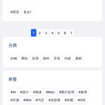
#英语
直达⤴︎
1
2
3
4
5
6
7
分类
好物
网站
应用
插件
开发
内容
素材
标签
#AI
#设计
#阅读
#Mac
#图片处理
#效率
#开源
#Win
#汽车
#自部署
#作图
#IOS