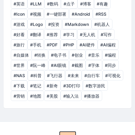
#英语
#LLM
#数码
#点子
#博客
#有趣
#Icon
#视频
#一键部署
#Android
#RSS
#游戏
#Logo
#投资
#Markdown
#机器人
#好看
#翻译
#推荐
#学习
#无人机
#写作
#旅行
#手机
#PDF
#PHP
#AI硬件
#AI编程
#自媒体
#转换
#电子书
#创业
#音乐
#编程
#世界
#阮一峰
#AI眼镜
#截图
#字体
#同步
#NAS
#科普
#飞行器
#未来
#自行车
#可视化
#下载
#笔记
#新奇
#3D打印
#数字游民
#营销
#地图
#美股
#输入法
#播放器