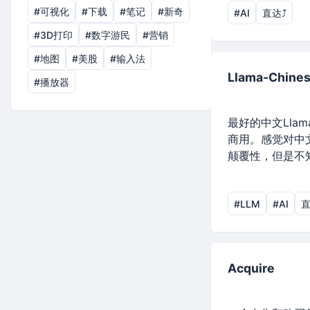
#可视化
#下载
#笔记
#新奇
#AI
直达⤴︎
#3D打印
#数字游民
#营销
#地图
#美股
#输入法
Llama-Chine
#播放器
最好的中文Lla
商用。感觉对中
颠覆性，但是不
#LLM
#AI
直
Acquire