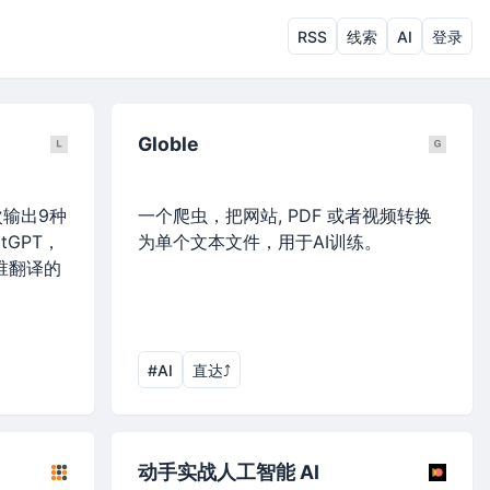
RSS
线索
AI
登录
Globle
输出9种
一个爬虫，把网站, PDF 或者视频转换
GPT，
为单个文本文件，用于AI训练。
比谁翻译的
#AI
直达⤴︎
动手实战人工智能 AI