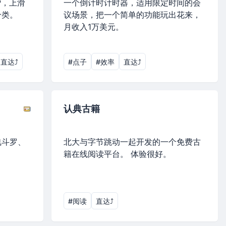
P，上滑
一个倒计时计时器，适用限定时间的会
分类。
议场景，把一个简单的功能玩出花来，
月收入1万美元。
直达⤴︎
#点子
#效率
直达⤴︎
认典古籍
魂斗罗、
北大与字节跳动一起开发的一个免费古
籍在线阅读平台。 体验很好。
#阅读
直达⤴︎