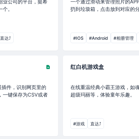
创业公司的平台，挺希
一个通过滑动来管理照片的AP
一个。
扔到垃圾箱，点击放到对应的
直达⤴︎
#IOS
#Android
#相册管理
红白机游戏盒
扩展插件，识别网页里的
在线重温经典小霸王游戏，如
，一键保存为CSV或者
超级玛丽等，体验童年乐趣。
#游戏
直达⤴︎