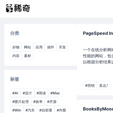
分类
PageSpeed In
好物
网站
应用
插件
开发
一个在线分析网
性能的网站，包
内容
素材
以根据分析结果
标签
#营销
直达⤴︎
#AI
#设计
#阅读
#Mac
#图片处理
#效率
#开源
BooksByMoo
#Win
#汽车
#自部署
#作图