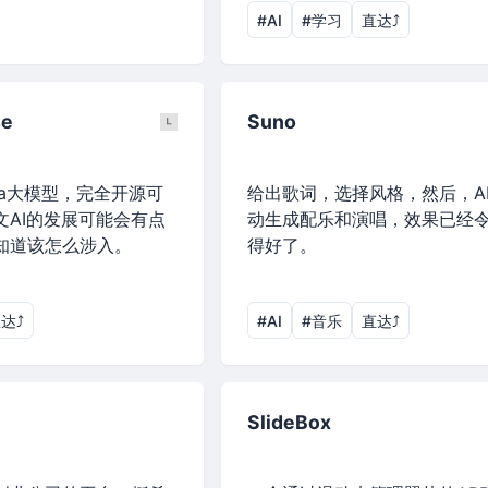
#AI
#学习
直达⤴︎
se
Suno
ma大模型，完全开源可
给出歌词，选择风格，然后，A
文AI的发展可能会有点
动生成配乐和演唱，效果已经
知道该怎么涉入。
得好了。
达⤴︎
#AI
#音乐
直达⤴︎
SlideBox