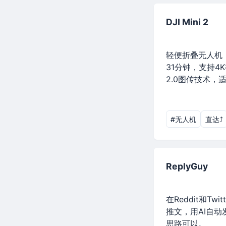
DJI Mini 2
轻便折叠无人机
31分钟，支持4K
2.0图传技术，
#无人机
直达⤴︎
ReplyGuy
在Reddit和Tw
推文，用AI自
思路可以。