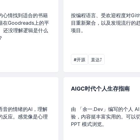
的心情找到适合的书籍
按编程语言、受欢迎程度对Gith
Goodreads上的平
目重新聚合，以及发现流行的
/5。还没理解逻辑是什么
项目。
？
#开源
直达⤴︎
AIGC时代个人生存指南
语音的情绪的AI，理解
由 「余一.Dev」编写的个人 A
的反应。感觉像是心理
验，内容挺丰富实用的。可以
PPT 模式浏览。