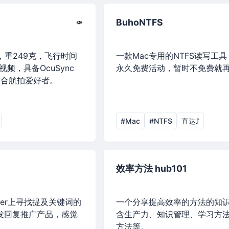
BuhoNTFS
，重249克，飞行时间
一款Mac专用的NTFS读写工
视频，具备OcuSync
永久免费活动，暂时不免费就
适合航拍爱好者。
#Mac
#NTFS
直达⤴︎
效率方法 hub101
itter上寻找提及关键词的
一个分享提高效率的方法的知
动发回复推广产品，感觉
含生产力、知识管理、学习方
方法等。