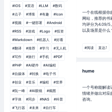
#IOS
#英语
#LLM
#数码
一个在线根据你
#点子
#博客
#有趣
#Icon
网站，推荐的书籍在
#视频
#一键部署
#Android
均评分为4.09
以及场景是什么
#RSS
#游戏
#Logo
#投资
#Markdown
#机器人
#好看
#阅读
直达⤴︎
#翻译
#推荐
#学习
#无人机
#写作
#旅行
#手机
#PDF
#PHP
#AI硬件
#AI编程
hume
#自媒体
#转换
#电子书
#创业
#音乐
#编程
#世界
一个号称能解读
#阮一峰
#AI眼镜
#截图
情绪并做出对应
咨询。
#字体
#同步
#NAS
#科普
#飞行器
#未来
#自行车