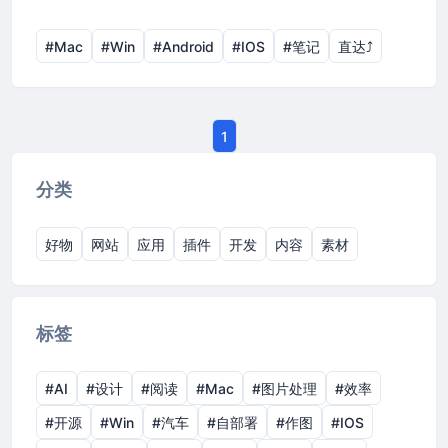
#Mac
#Win
#Android
#IOS
#笔记
直达⤴︎
1
分类
好物
网站
应用
插件
开发
内容
素材
标签
#AI
#设计
#阅读
#Mac
#图片处理
#效率
#开源
#Win
#汽车
#自部署
#作图
#IOS