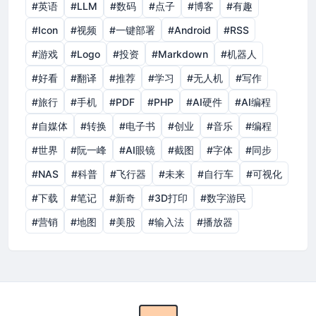
#英语
#LLM
#数码
#点子
#博客
#有趣
#Icon
#视频
#一键部署
#Android
#RSS
#游戏
#Logo
#投资
#Markdown
#机器人
#好看
#翻译
#推荐
#学习
#无人机
#写作
#旅行
#手机
#PDF
#PHP
#AI硬件
#AI编程
#自媒体
#转换
#电子书
#创业
#音乐
#编程
#世界
#阮一峰
#AI眼镜
#截图
#字体
#同步
#NAS
#科普
#飞行器
#未来
#自行车
#可视化
#下载
#笔记
#新奇
#3D打印
#数字游民
#营销
#地图
#美股
#输入法
#播放器