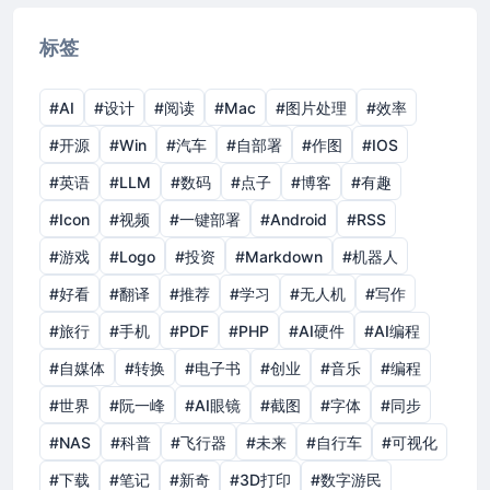
标签
#AI
#设计
#阅读
#Mac
#图片处理
#效率
#开源
#Win
#汽车
#自部署
#作图
#IOS
#英语
#LLM
#数码
#点子
#博客
#有趣
#Icon
#视频
#一键部署
#Android
#RSS
#游戏
#Logo
#投资
#Markdown
#机器人
#好看
#翻译
#推荐
#学习
#无人机
#写作
#旅行
#手机
#PDF
#PHP
#AI硬件
#AI编程
#自媒体
#转换
#电子书
#创业
#音乐
#编程
#世界
#阮一峰
#AI眼镜
#截图
#字体
#同步
#NAS
#科普
#飞行器
#未来
#自行车
#可视化
#下载
#笔记
#新奇
#3D打印
#数字游民