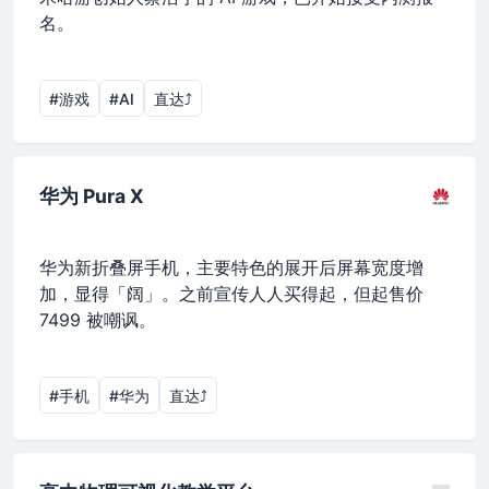
名。
#游戏
#AI
直达⤴︎
华为 Pura X
华为新折叠屏手机，主要特色的展开后屏幕宽度增
加，显得「阔」。之前宣传人人买得起，但起售价
7499 被嘲讽。
#手机
#华为
直达⤴︎