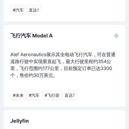
#汽车
直达⤴︎
飞行汽车 Model A
Alef Aeronautics展示其全电动飞行汽车，可在普通
道路行驶中实现垂直起飞，最大行驶里程约354公
里，飞行范围约177公里，目前预定订单已达3300
个，售价约30万美元。
#未来
#汽车
#飞行器
直达⤴︎
Jellyfin