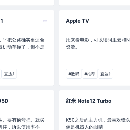
1
Apple TV
，平把公路确实更适合
用来看电影，可以读阿里云和N
被机动车撞了，但不是
资源。
直达⤴︎
#数码
#推荐
直达⤴︎
5D
红米 Note12 Turbo
达、要有辆弯把、就买
K50之后的主力机，最喜欢镜
脚撑，所以使用率不
像是机器人的眼睛