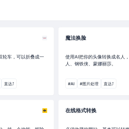
魔法换脸
双轮车，可以折叠成一
使用AI把你的头像转换成名人
。
人、钢铁侠、蒙娜丽莎。
直达⤴︎
#AI
#图片处理
直达⤴︎
在线格式转换