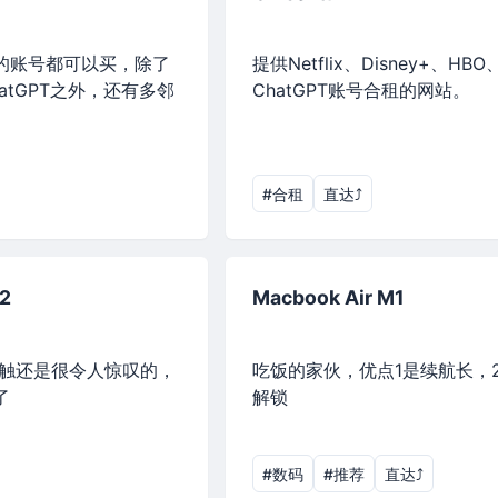
的账号都可以买，除了
提供Netflix、Disney+、HBO
atGPT之外，还有多邻
ChatGPT账号合租的网站。
#合租
直达⤴︎
2
Macbook Air M1
接触还是很令人惊叹的，
吃饭的家伙，优点1是续航长，
了
解锁
#数码
#推荐
直达⤴︎