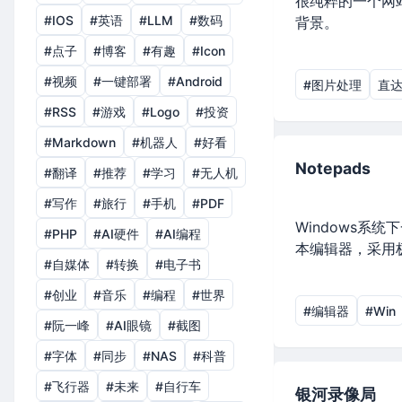
很纯粹的一个网
#IOS
#英语
#LLM
#数码
背景。
#点子
#博客
#有趣
#Icon
#视频
#一键部署
#Android
#图片处理
直达⤴
#RSS
#游戏
#Logo
#投资
#Markdown
#机器人
#好看
Notepads
#翻译
#推荐
#学习
#无人机
#写作
#旅行
#手机
#PDF
Windows系
#PHP
#AI硬件
#AI编程
本编辑器，采用
#自媒体
#转换
#电子书
#创业
#音乐
#编程
#世界
#编辑器
#Win
#阮一峰
#AI眼镜
#截图
#字体
#同步
#NAS
#科普
#飞行器
#未来
#自行车
银河录像局