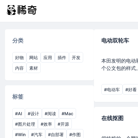
分类
电动双轮车
好物
网站
应用
插件
开发
本田发明的电动
个公文包的样式
内容
素材
#电动车
#好看
标签
#AI
#设计
#阅读
#Mac
在线抠图
#图片处理
#效率
#开源
#Win
#汽车
#自部署
#作图