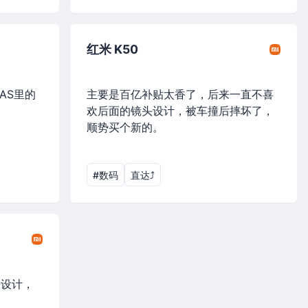
红米 K50
AS里的
主要是百亿补贴太香了，后来一直不喜
欢后面的镜头设计，被车撞后摔坏了，
顺势买个新的。
#数码
直达⤴︎
头设计，