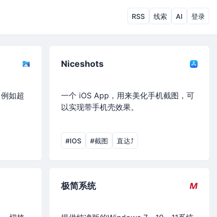
RSS
线索
AI
登录
Niceshots
，例如超
一个 iOS App，用来美化手机截图，可
以实现带手机壳效果。
#IOS
#截图
直达⤴︎
极简系统