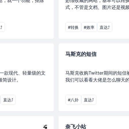
站，就一个功能，抠除
必须收藏的网站，基本可以转
式，不管是文档、图片还是视
︎
#转换
#效率
直达⤴︎
马斯克的短信
统下一款现代、轻量级的文
马斯克收购Twitter期间的短
极简设计。
我们可以看看大佬是怎么聊天
直达⤴︎
#八卦
直达⤴︎
奈飞小站