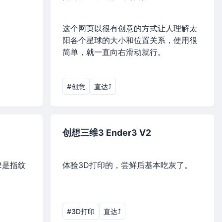
、
这个网页以很有创意的方式让人理解太
阳各个星球的大小和位置关系，使用很
简单，就一直向右滑动就行。
#创意
直达⤴︎
创想三维3 Ender3 V2
2是指纹
体验3D打印的，尝鲜后基本吃灰了。
#3D打印
直达⤴︎