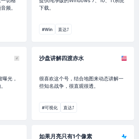
换一切格
提供纯净版的Windows 7、10、11系统
频音频。
下载。
#Win
直达⤴︎
沙盘讲解四渡赤水
信被曝光，
很喜欢这个号，结合地图来动态讲解一
的。
些知名战争，很直观很透。
#可视化
直达⤴︎
如果月亮只有1个像素