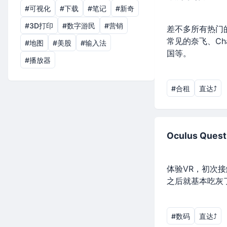
#可视化
#下载
#笔记
#新奇
#3D打印
#数字游民
#营销
差不多所有热门
常见的奈飞、Ch
#地图
#美股
#输入法
国等。
#播放器
#合租
直达⤴︎
Oculus Quest
体验VR，初次
之后就基本吃灰
#数码
直达⤴︎