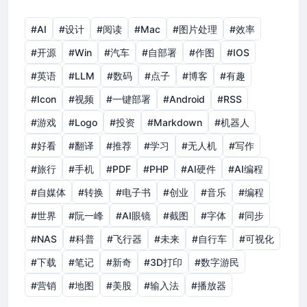
#AI
#设计
#阅读
#Mac
#图片处理
#效率
#开源
#Win
#汽车
#自部署
#作图
#IOS
#英语
#LLM
#数码
#点子
#博客
#有趣
#Icon
#视频
#一键部署
#Android
#RSS
#游戏
#Logo
#投资
#Markdown
#机器人
#好看
#翻译
#推荐
#学习
#无人机
#写作
#旅行
#手机
#PDF
#PHP
#AI硬件
#AI编程
#自媒体
#转换
#电子书
#创业
#音乐
#编程
#世界
#阮一峰
#AI眼镜
#截图
#字体
#同步
#NAS
#科普
#飞行器
#未来
#自行车
#可视化
#下载
#笔记
#新奇
#3D打印
#数字游民
#营销
#地图
#美股
#输入法
#播放器