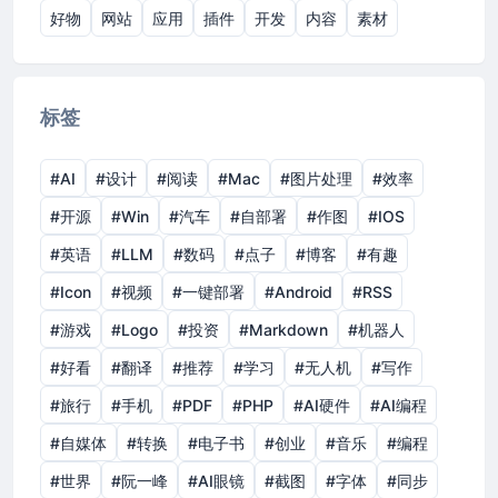
好物
网站
应用
插件
开发
内容
素材
标签
#AI
#设计
#阅读
#Mac
#图片处理
#效率
#开源
#Win
#汽车
#自部署
#作图
#IOS
#英语
#LLM
#数码
#点子
#博客
#有趣
#Icon
#视频
#一键部署
#Android
#RSS
#游戏
#Logo
#投资
#Markdown
#机器人
#好看
#翻译
#推荐
#学习
#无人机
#写作
#旅行
#手机
#PDF
#PHP
#AI硬件
#AI编程
#自媒体
#转换
#电子书
#创业
#音乐
#编程
#世界
#阮一峰
#AI眼镜
#截图
#字体
#同步