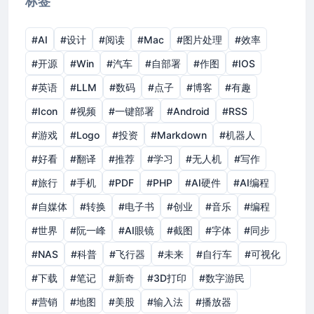
标签
#AI
#设计
#阅读
#Mac
#图片处理
#效率
#开源
#Win
#汽车
#自部署
#作图
#IOS
#英语
#LLM
#数码
#点子
#博客
#有趣
#Icon
#视频
#一键部署
#Android
#RSS
#游戏
#Logo
#投资
#Markdown
#机器人
#好看
#翻译
#推荐
#学习
#无人机
#写作
#旅行
#手机
#PDF
#PHP
#AI硬件
#AI编程
#自媒体
#转换
#电子书
#创业
#音乐
#编程
#世界
#阮一峰
#AI眼镜
#截图
#字体
#同步
#NAS
#科普
#飞行器
#未来
#自行车
#可视化
#下载
#笔记
#新奇
#3D打印
#数字游民
#营销
#地图
#美股
#输入法
#播放器